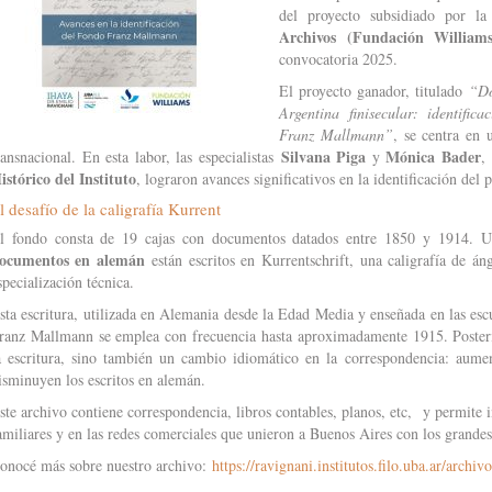
del proyecto subsidiado por l
Archivos (Fundación Willia
convocatoria 2025.
El proyecto ganador, titulado
“Do
Argentina finisecular: identific
Franz Mallmann”
, se centra en 
Silvana Piga
Mónica Bader
ransnacional. En esta labor, las especialistas
y
,
istórico del Instituto
, lograron avances significativos en la identificación del
l desafío de la caligrafía Kurrent
l fondo consta de 19 cajas con documentos datados entre 1850 y 1914. U
ocumentos
en alemán
están escritos en Kurrentschrift, una caligrafía de án
specialización técnica.
sta escritura, utilizada en Alemania desde la Edad Media y enseñada en las esc
ranz Mallmann se emplea con frecuencia hasta aproximadamente 1915. Poster
a escritura, sino también un cambio idiomático en la correspondencia: aume
isminuyen los escritos en alemán.
ste archivo contiene correspondencia, libros contables, planos, etc, y permite i
amiliares y en las redes comerciales que unieron a Buenos Aires con los grandes
onocé más sobre nuestro archivo:
https://ravignani.institutos.filo.uba.ar/archivo