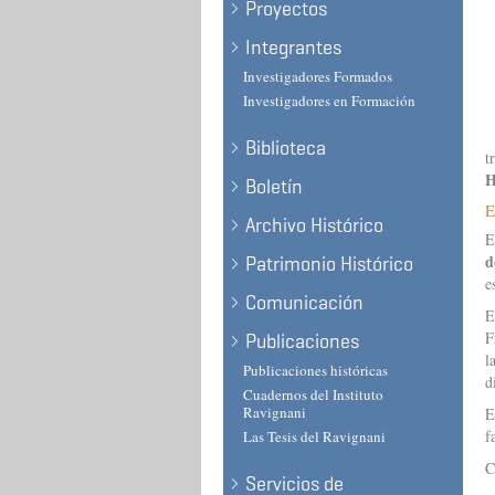
Proyectos
Integrantes
Investigadores Formados
Investigadores en Formación
Biblioteca
t
H
Boletín
E
Archivo Histórico
E
d
Patrimonio Histórico
e
Comunicación
E
F
Publicaciones
l
Publicaciones históricas
d
Cuadernos del Instituto
Ravignani
E
f
Las Tesis del Ravignani
C
Servicios de