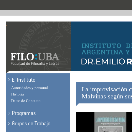
Skip
to
main
content
.
El Instituto
Autoridades y personal
La improvisación c
Historia
Malvinas según sus
Datos de Contacto
Programas
Grupos de Trabajo