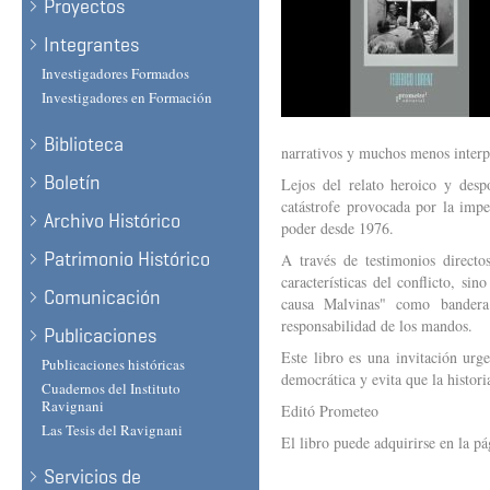
Proyectos
Integrantes
Investigadores Formados
Investigadores en Formación
Biblioteca
narrativos y muchos menos interpr
Boletín
Lejos del relato heroico y desp
catástrofe provocada por la impe
Archivo Histórico
poder desde 1976.
Patrimonio Histórico
A través de testimonios directo
características del conflicto, si
Comunicación
causa Malvinas" como bandera v
responsabilidad de los mandos.
Publicaciones
Este libro es una invitación urg
Publicaciones históricas
democrática y evita que la histori
Cuadernos del Instituto
Ravignani
Editó Prometeo
Las Tesis del Ravignani
El libro puede adquirirse en la pá
Servicios de