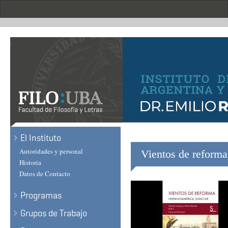
Skip
to
main
content
.
El Instituto
Autoridades y personal
Vientos de reforma
Historia
Datos de Contacto
Programas
Grupos de Trabajo