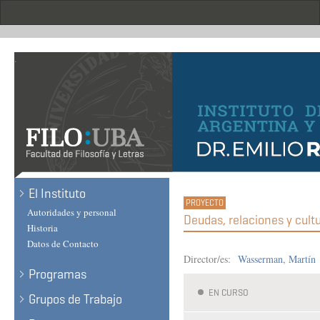
Skip
to
main
content
.
El Instituto
Autoridades y personal
Deudas, relaciones y cultu
Historia
Datos de Contacto
Director/es:
Wasserman, Martín
Programas
EN CURSO
Grupos de Trabajo