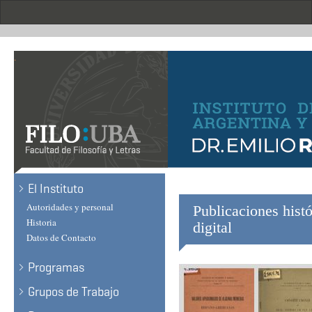
Skip
to
main
content
.
El Instituto
Autoridades y personal
Publicaciones histó
Historia
digital
Datos de Contacto
Programas
Grupos de Trabajo