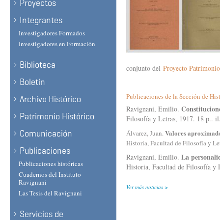
Proyectos
Integrantes
Investigadores Formados
Investigadores en Formación
Biblioteca
conjunto del
Proyecto Patrimonio
Boletín
Publicaciones de la Sección de His
Archivo Histórico
Constitucion
Ravignani, Emilio.
Patrimonio Histórico
Filosofía y Letras, 1917. 18 p.. il
Comunicación
Valores aproximado
Álvarez, Juan.
Historia, Facultad de Filosofía y Let
Publicaciones
La personali
Ravignani, Emilio.
Publicaciones históricas
Historia, Facultad de Filosofía y 
Cuadernos del Instituto
Ravignani
Ver más noticias
Las Tesis del Ravignani
Servicios de