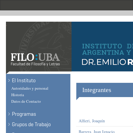
Skip
to
main
content
.
El Instituto
Autoridades y personal
Integrantes
Historia
Datos de Contacto
Programas
Alfieri, Joaquín
Grupos de Trabajo
Barrera, Juan Ignacio