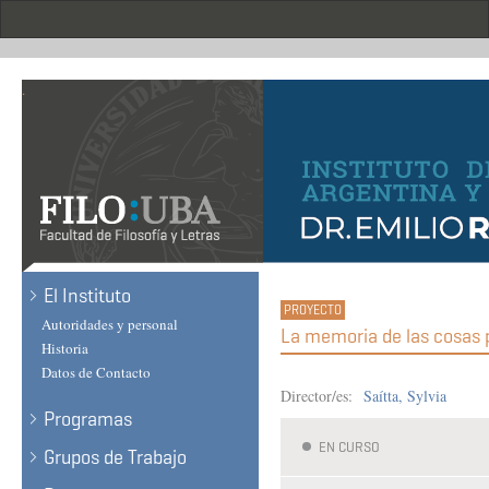
Skip
to
main
content
.
El Instituto
Autoridades y personal
La memoria de las cosas p
Historia
Datos de Contacto
Director/es:
Saítta, Sylvia
Programas
EN CURSO
Grupos de Trabajo