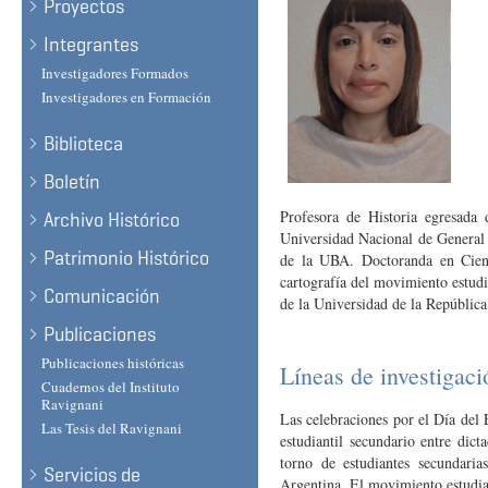
Proyectos
Integrantes
Investigadores Formados
Investigadores en Formación
Biblioteca
Boletín
Profesora de Historia egresada
Archivo Histórico
Universidad Nacional de General 
Patrimonio Histórico
de la UBA. Doctoranda en Cie
cartografía del movimiento estudi
Comunicación
de la Universidad de la Repúblic
Publicaciones
Publicaciones históricas
Líneas de investigaci
Cuadernos del Instituto
Ravignani
Las celebraciones por el Día del 
Las Tesis del Ravignani
estudiantil secundario entre dic
torno de estudiantes secundaria
Servicios de
Argentina. El movimiento estudia