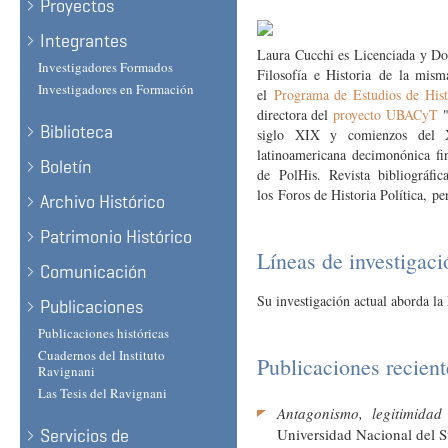
Proyectos
Integrantes
Laura Cucchi es Licenciada y Do
Investigadores Formados
Filosofía e Historia de la mi
Investigadores en Formación
el
Pro
grama de Estudios de Hi
directora del
proyecto
UBACyT
Biblioteca
siglo XIX y comienzos del XX
latinoamericana decimonónica f
Boletín
de PolHis. Revista bibliográfic
los Foros de Historia Política, 
Archivo Histórico
Patrimonio Histórico
Líneas de investigaci
Comunicación
Su investigación actual aborda la
Publicaciones
Publicaciones históricas
Cuadernos del Instituto
Publicaciones reciente
Ravignani
Las Tesis del Ravignani
Antagonismo, legitimida
Universidad Nacional del S
Servicios de