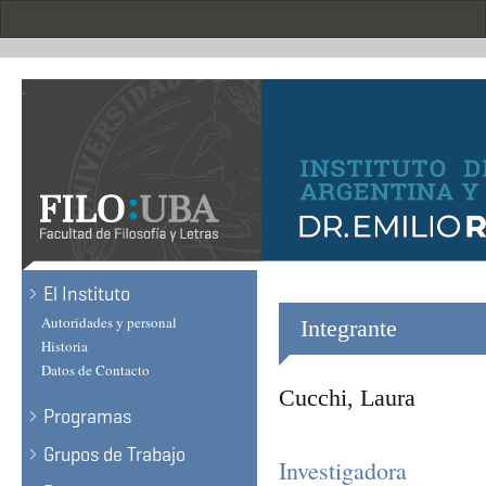
Skip
to
main
content
.
El Instituto
Autoridades y personal
Integrante
Historia
Datos de Contacto
Cucchi, Laura
Programas
Grupos de Trabajo
Investigadora