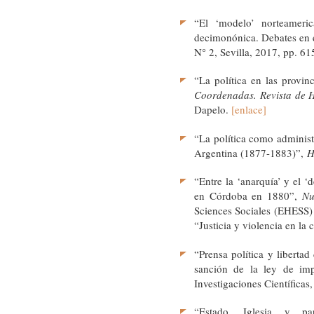
“El ‘modelo’ norteameric
decimonónica. Debates en 
N° 2, Sevilla, 2017, pp. 
“La política en las provin
Coordenadas. Revista de Hi
Dapelo.
[enlace]
“La política como administ
Argentina (1877-1883)”,
H
“Entre la ‘anarquía’ y el ‘
en Córdoba en 1880”,
Nu
Sciences Sociales (EHESS) 
“Justicia y violencia en la
“Prensa política y liberta
sanción de la ley de im
Investigaciones Científicas
“Estado, Iglesia y p