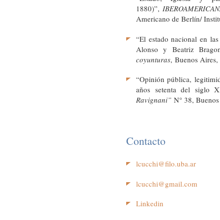
1880)”,
IBEROAMERICANA
Americano de Berlín/ Inst
“El estado nacional en las
Alonso y Beatriz Brago
coyunturas
, Buenos Aires,
“Opinión pública, legitimi
años setenta del siglo X
Ravignani”
N° 38, Buenos 
Contacto
lcucchi@filo.uba.ar
lcucchi@gmail.com
Linkedin