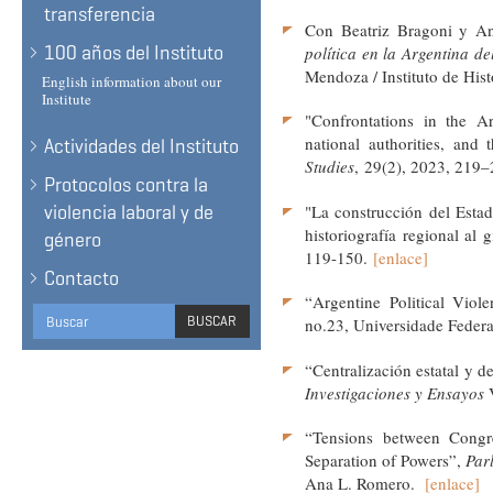
transferencia
Con Beatriz Bragoni y An
100 años del Instituto
política en la Argentina de
Mendoza / Instituto de His
English information about our
Institute
"Confrontations in the Ar
national authorities, and
Actividades del Instituto
Studies
, 29(2), 2023, 219
Protocolos contra la
"La construcción del Estad
violencia laboral y de
historiografía regional al 
género
119-150.
[enlace]
Contacto
“
Argentine Political Vio
Search
BUSCAR
no.23, Universidade Feder
form
BUSCAR
“Centralización estatal y d
Investigaciones y Ensayos
V
“Tensions between Congre
Separation of Powers”,
Par
Ana L. Romero.
[enlace]