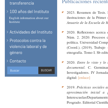
Publicaciones reciente
transferencia
100 años del Instituto
2023. Resumen de Tesis. En
ilustraciones de la Prime
English information about our
Institute
Anuario de la Escuela de Hi
Actividades del Instituto
2020. Reflexiones acerca
Núm. 2. 2020: Procesos d
Protocolos contra la
política. Universidad Co
violencia laboral y de
(Coord.). (2019). Traba
género
etnografía.
Tomo I. Sb edito
Contacto
2020.
Entre lo visto y lo
documental
. C. Germina
Search
BUSCAR
Investigadores. IV Jornada
form
BUSCAR
digital:
[enlace]
2019.
Prácticas sociales 
aproximación inicial a 
Interescuelas/Departamento
Posgrado. Editorial Científi