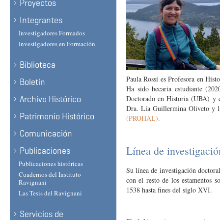
Proyectos
Integrantes
Investigadores Formados
Investigadores en Formación
Biblioteca
Paula Rossi es Profesora en Hist
Boletín
Ha sido becaria estudiante (20
Doctorado en Historia (UBA) y c
Archivo Histórico
Dra. Lía Guillermina Oliveto y 
Patrimonio Histórico
(PROHAL)
.
Comunicación
Línea de investigació
Publicaciones
Publicaciones históricas
Su línea de investigación doctoral
Cuadernos del Instituto
con el resto de los estamentos s
Ravignani
1538 hasta fines del siglo XVI.
Las Tesis del Ravignani
Servicios de