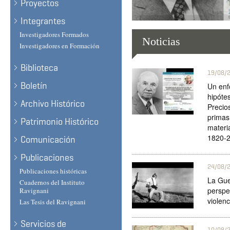
Proyectos
Integrantes
Investigadores Formados
Noticias
Investigadores en Formación
Biblioteca
19/08/
Boletín
Un enf
hipótes
Archivo Histórico
Precio
primas
Patrimonio Histórico
materi
1820-
Comunicación
Publicaciones
24/08/
Publicaciones históricas
La Gue
Cuadernos del Instituto
perspe
Ravignani
violen
Las Tesis del Ravignani
Servicios de
10/08/