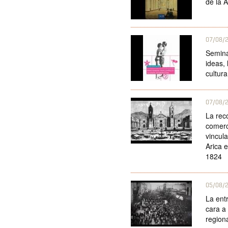
de la A
07/08/
Seminar
ideas, 
cultur
07/08/
La rec
comerc
vincula
Arica 
1824
05/08/
La ent
cara a
region