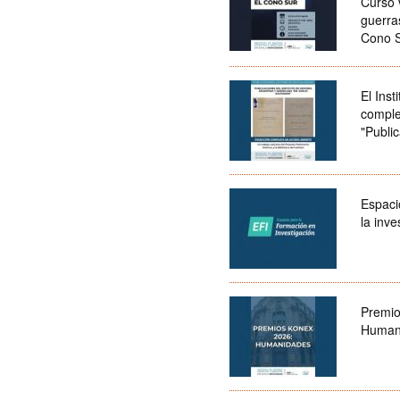
Curso v
guerra
Cono 
El Inst
complet
"Public
Espaci
la inve
Premio
Human