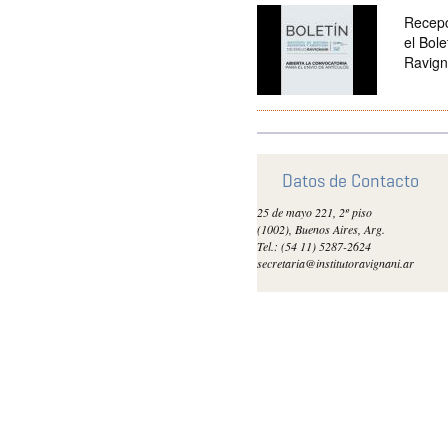
Recepc
el Bole
Ravign
Datos de Contacto
25 de mayo 221, 2º piso
(1002), Buenos Aires, Arg.
Tel.: (54 11) 5287-2624
secretaria@institutoravignani.ar