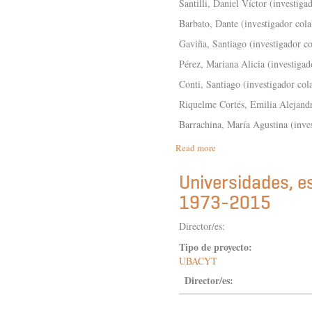
Santilli, Daniel Víctor (investiga
Barbato, Dante (investigador col
Gaviña, Santiago (investigador c
Pérez, Mariana Alicia (investigad
Conti, Santiago (investigador col
Riquelme Cortés, Emilia Alejandr
Barrachina, María Agustina (inve
Read more
about
ACCIÓN
COLECTIVA
Universidades, es
Y
1973-2015
MOVILIZACIÓN
POPULAR
EN
Director/es:
EL
Tipo de proyecto:
RÍO
UBACYT
DE
LA
Director/es:
PLATA.
DE
LA