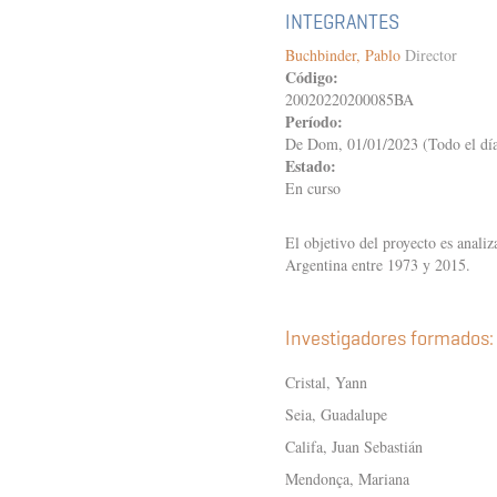
ERA
INTEGRANTES
DE
Buchbinder, Pablo
Director
LA
Código:
REVOLUCIÓN
A
20020220200085BA
LA
Período:
CONSOLIDACIÓN
De
Dom, 01/01/2023 (Todo el dí
DEL
Estado:
ESTADO
En curso
NACIONAL
(SIGLOS
XVIII-
El objetivo del proyecto es analiz
XIX)
Argentina entre 1973 y 2015.
Investigadores formados:
Cristal, Yann
Seia, Guadalupe
Califa, Juan Sebastián
Mendonça, Mariana