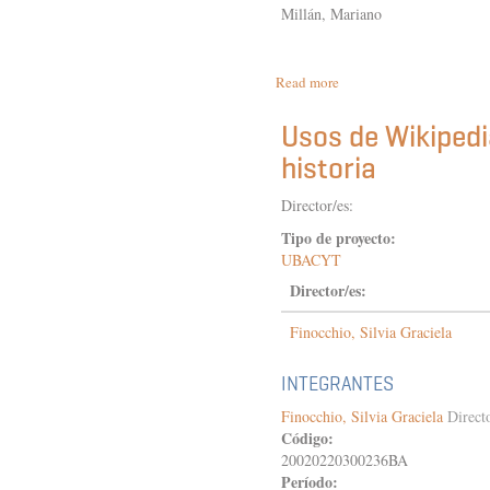
Millán, Mariano
Read more
about
Universidades,
estudiantes
Usos de Wikipedi
y
historia
vida
política
en
Director/es:
la
Tipo de proyecto:
Argentina-
UBACYT
1973-
2015
Director/es:
Finocchio, Silvia Graciela
INTEGRANTES
Finocchio, Silvia Graciela
Direct
Código:
20020220300236BA
Período: