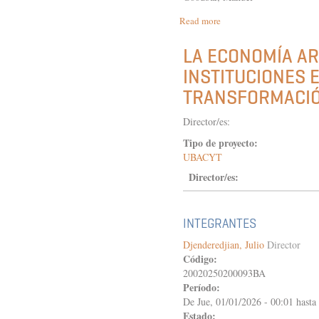
Read more
about
LA
RECONSTRUCCIÓN
LA ECONOMÍA AR
DEL
INSTITUCIONES E
CAMPO
HISTORIOGRÁFICO
TRANSFORMACIÓN
ARGENTINO
ENTRE
Director/es:
LA
TRANSICIÓN
Tipo de proyecto:
DEMOCRÁTICA
UBACYT
Y
FIN
Director/es:
DE
SIGLO:
RUPTURAS,
INTEGRANTES
RENOVACIONES,
CONTINUIDADES
Djenderedjian, Julio
Director
Código:
20020250200093BA
Período:
De
Jue, 01/01/2026 - 00:01
hasta
Estado: