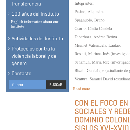
Integrantes:
transferencia
Pasino, Alejandra
100 años del Instituto
Spagnuolo, Bruno
English information about our
Institute
Osorio, Cintia Candela
Dibarbora, Andrea Betina
Actividades del Instituto
Mermet Valenzuela, Lautaro
Protocolos contra la
Rosetti, Mariana Inés (investigad
violencia laboral y de
Schamun, María José (investigado
género
Biscia, Guadalupe (estudiante de 
Contacto
Ventura, Samuel David (estudiant
Search
BUSCAR
Read more
about
form
BUSCAR
CIRCULACIÓN
Y
CON EL FOCO EN
RECEPCIÓN
SOCIALES Y RED
DE
ESCRITOS
DOMINIO COLONI
POLÍTICOS
DURANTE
SIGLOS XVI-XVII)