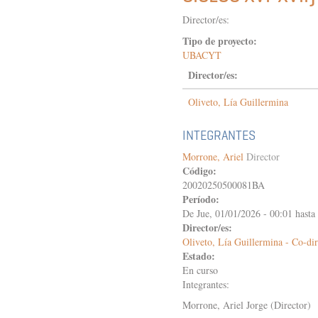
EL
MOMENTO
Director/es:
REVOLUCIONARIO
HISPÁNICO.
Tipo de proyecto:
PRENSA
UBACYT
PERIÓDICA,
Director/es:
PANFLETOS,
LIBROS
Oliveto, Lía Guillermina
Y
CORRESPONDENCIA
COMO
INTEGRANTES
CONSTRUCTORES
DE
Morrone, Ariel
Director
DISCURSOS
Código:
INTER
20020250500081BA
Y
Período:
BI
De
Jue, 01/01/2026 - 00:01
hasta
CONTINENTALES.
Director/es:
(1808-
Oliveto, Lía Guillermina - Co-dir
1824)
Estado:
En curso
Integrantes:
Morrone, Ariel Jorge (Director)