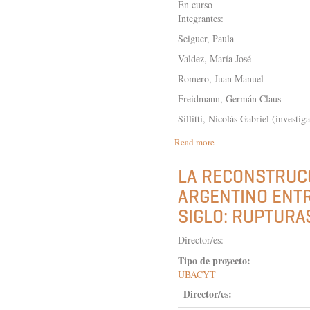
En curso
Integrantes:
Seiguer, Paula
Valdez, María José
Romero, Juan Manuel
Freidmann, Germán Claus
Sillitti, Nicolás Gabriel (investi
Read more
about
LA
FORMACIÓN
LA RECONSTRUC
DE
ARGENTINO ENTR
LA
IDEA
SIGLO: RUPTURA
DE
"AMÉRICA
Director/es:
LATINA":
PRENSA,
Tipo de proyecto:
POLÍTICA
UBACYT
Y
RELIGIÓN
Director/es:
DE