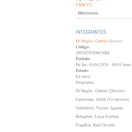
INSTITUCIONES
UBACYT
EN
EL
Director/es:
RÍO
DE
LA
INTEGRANTES
PLATA
EN
Di Meglio, Gabriel
Director
UNA
Código:
ÉPOCA
20020250300074BA
DE
Período:
TRANSFORMACIÓN,
De
Jue, 01/01/2026 - 00:01
hasta
1780
Estado:
-
1914
En curso
Integrantes:
Di Meglio, Gabriel (Director)
Farberman, Judith (Co-director)
Galimberti, Vicente Agustín
Rebagliati, Lucas Esteban
Frandkin, Raúl Osvaldo