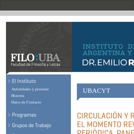
Skip
to
main
content
.
El Instituto
Autoridades y personal
UBACYT
Historia
Datos de Contacto
CIRCULACIÓN Y 
Programas
EL MOMENTO RE
Grupos de Trabajo
PERIÓDICA, PAN