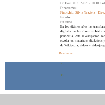
De
Dom, 01/01/2023 - 10:10
has
Director/es:
Finocchio, Silvia Graciela - Dire
Estado:
En curso
En los últimos años las transform
digitales en las clases de histor
pandemia, esta investigación rec
escolar en materiales didácticos 
de Wikipedia, videos y videojueg
Read more
about
Usos
de
Wikipedia,
videos
y
videojuegos
en
la
enseñanza
de
la
historia