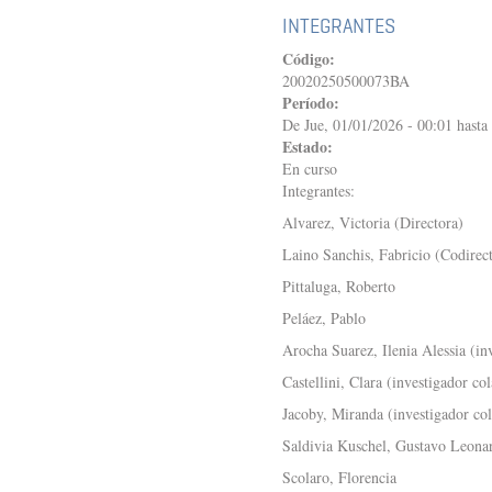
A
INTEGRANTES
PARTIR
DE
Código:
LA
20020250500073BA
PERCEPCIÓN,
Período:
LA
De
Jue, 01/01/2026 - 00:01
hasta
PRAXIS
Estado:
Y
En curso
LA
REFLEXIÓN
Integrantes:
DE
Alvarez, Victoria (Directora)
SUS
AGENTES
Laino Sanchis, Fabricio (Codirec
DE
Pittaluga, Roberto
GOBIERNO
(SIGLOS
Peláez, Pablo
XVI-
XIX)
Arocha Suarez, Ilenia Alessia (in
Castellini, Clara (investigador co
Jacoby, Miranda (investigador co
Saldivia Kuschel, Gustavo Leonar
Scolaro, Florencia