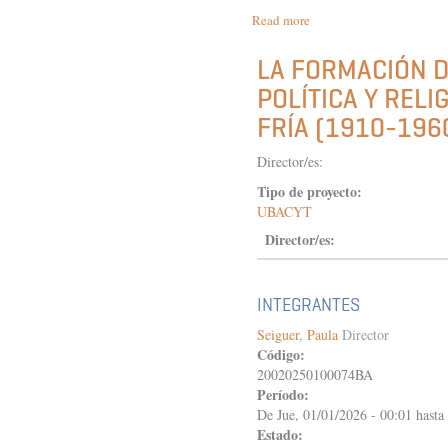
Read more
about
HISTORIA
Y
LA FORMACIÓN DE
MEMORIAS
POLÍTICA Y RELI
DE
LA
FRÍA (1910-196
REPRESIÓN
EN
Director/es:
EL
PASADO
Tipo de proyecto:
RECIENTE
UBACYT
SUDAMERICANO.
NUEVOS
Director/es:
ABORDAJES
Y
PROBLEMÁTICAS
INTEGRANTES
Seiguer, Paula
Director
Código:
20020250100074BA
Período:
De
Jue, 01/01/2026 - 00:01
hasta
Estado: