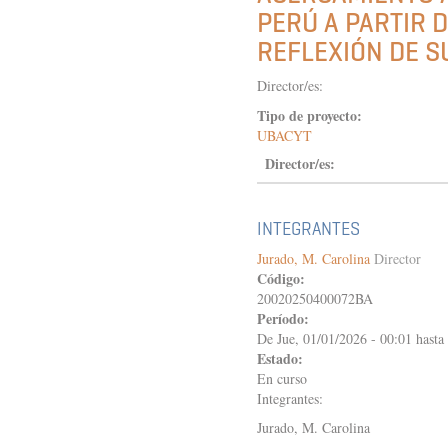
LO
PERÚ A PARTIR D
LOCAL.
AGENTES
REFLEXIÓN DE S
DE
GOBIERNO,
Director/es:
ACTORES
SOCIALES
Tipo de proyecto:
Y
UBACYT
REDES
Director/es:
POLÍTICAS
EN
LA
CONFIGURACIÓN
INTEGRANTES
DEL
DOMINIO
Jurado, M. Carolina
Director
COLONIAL
Código:
EN
20020250400072BA
CHARCAS
Período:
(VIRREINATO
De
Jue, 01/01/2026 - 00:01
hasta
DEL
Estado:
PERÚ,
En curso
SIGLOS
Integrantes:
XVI-
XVII)
Jurado, M. Carolina