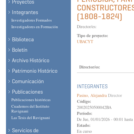
Proyectos
CONSTRUCTORES 
Integrantes
(1808-1824)
Investigadores Formados
Director/es:
Investigadores en Formación
Tipo de proyecto:
Biblioteca
UBACYT
Boletín
Archivo Histórico
Director/es:
Patrimonio Histórico
Comunicación
INTEGRANTES
Publicaciones
Pasino, Alejandra
Director
Publicaciones históricas
Código:
Cuadernos del Instituto
20020250500042BA
Ravignani
Período:
Las Tesis del Ravignani
De
Jue, 01/01/2026 - 00:01
hasta
Estado:
Servicios de
En curso