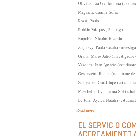
Oliveto, Lía Guillermina (Codire
Magnani, Camila Sofía
Rossi, Paula
Roldán Vázquez, Santiago
Kapoble, Nicolás Ricardo
Zagalsky, Paula Cecilia (investig
Graña, Mario Julio (investigador
Vázquez, Juan Ignacio (estudiant
Gerenstein, Bianca (estudiante de
Sampedro, Guadalupe (estudiante
Moschella, Evangelina Sol (estud
Bertoia, Ayelén Natalia (estudian
Read more
about
CON
EL
EL SERVICIO CO
FOCO
ACERCAMIENTO A
EN