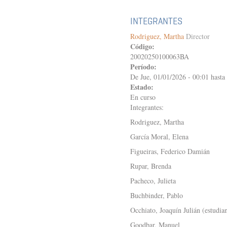
LA
ERA
INTEGRANTES
DEL
IMPERIO
Rodriguez, Martha
Director
A
Código:
LA
20020250100063BA
GUERRA
Período:
FRÍA
De
Jue, 01/01/2026 - 00:01
hasta
(1910-
Estado:
1960)
En curso
Integrantes:
Rodriguez, Martha
García Moral, Elena
Figueiras, Federico Damián
Rupar, Brenda
Pacheco, Julieta
Buchbinder, Pablo
Occhiato, Joaquín Julián (estudia
Goodbar, Manuel