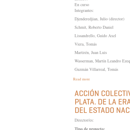
En curso
Integrantes:
Djenderedjian, Julio (director)
Schmit, Roberto Daniel
Lissandrello, Guido Axel
Viera, Tomás
Martirén, Juan Luis
Wasserman, Martín Leandro Ezeq
Guzmán Villarreal, Tomás
Read more
about
LA
ECONOMÍA
ACCIÓN COLECTIV
ARGENTINA
PLATA. DE LA ER
EN
EL
DEL ESTADO NACI
LARGO
PLAZO.
Director/es:
MERCADOS
E
Tipo de proyecto: