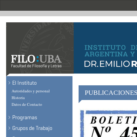
Skip
to
main
content
.
El Instituto
Autoridades y personal
PUBLICACIONE
Historia
Datos de Contacto
Programas
Grupos de Trabajo