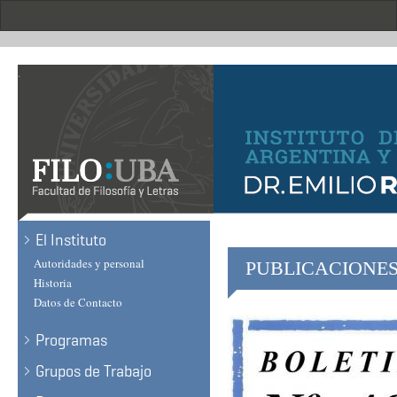
Skip
to
main
content
.
El Instituto
Autoridades y personal
PUBLICACIONE
Historia
Datos de Contacto
Programas
Grupos de Trabajo