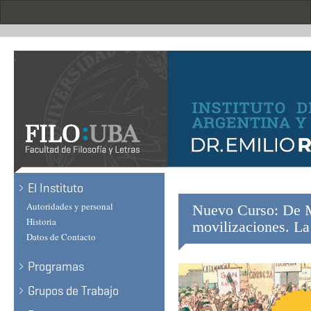
Skip
to
main
content
.
El Instituto
Autoridades y personal
Nuevo Curso: De Mi
Historia
movilizaciones. La 
Datos de Contacto
Programas
Grupos de Trabajo