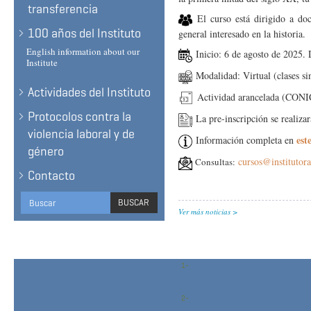
transferencia
El curso está dirigido a doce
100 años del Instituto
general interesado en la historia.
English information about our
Inicio: 6 de agosto de 2025.
Institute
Modalidad: Virtual (clases si
Actividades del Instituto
Actividad arancelada (CON
Protocolos contra la
La pre-inscripción se realizar
violencia laboral y de
este
Información completa en
género
cursos@institutora
Consultas:
Contacto
Search
BUSCAR
Ver más noticias
form
BUSCAR