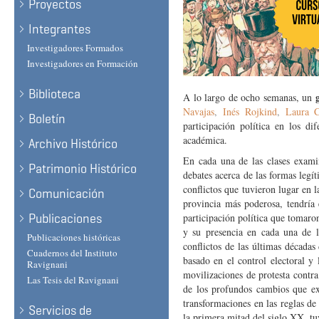
Proyectos
Integrantes
Investigadores Formados
Investigadores en Formación
Biblioteca
A lo largo de ocho semanas, un
Navajas
,
Inés Rojkind
,
Laura C
Boletín
participación política en los dif
académica.
Archivo Histórico
En cada una de las clases examin
Patrimonio Histórico
debates acerca de las formas legí
conflictos que tuvieron lugar en 
Comunicación
provincia más poderosa, tendría 
Publicaciones
participación política que tomaro
y su presencia en cada una de la
Publicaciones históricas
conflictos de las últimas década
Cuadernos del Instituto
basado en el control electoral y
Ravignani
movilizaciones de protesta contra
Las Tesis del Ravignani
de los profundos cambios que ex
transformaciones en las reglas de
Servicios de
la primera mitad del siglo XX, tu